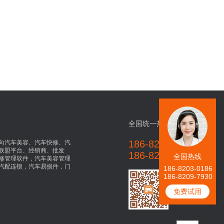
全国统一热线
186-8203-0186
向汽车美容、汽车快修、汽
联盟平台、经销商、批发
186-8209-7930
全国热线
修管理软件，汽车美容管理
汽配连锁，汽车易损件，门
186-8203-0186
186-8209-7930
免费试用