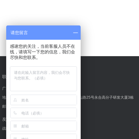
请您留言
感谢您的关注，当前客服人员不在
线，请填写一下您的信息，我们会
尽快和您联系。
联系我们
广东智慧易车服科技有限公司
地址：中国•深圳 南山区西丽街道松坪山社区朗山路25号永合高分子研发大厦3栋
邮箱：info@91ycf.com
友情链接
战略合作
联盟平台
媒体合作