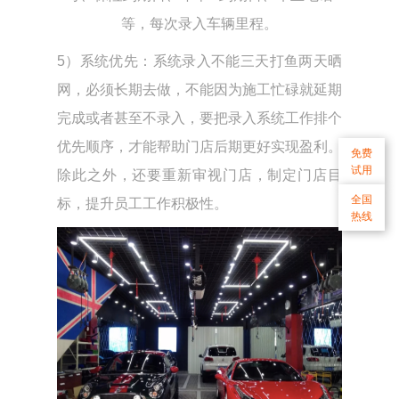
等，每次录入车辆里程。
5）系统优先：系统录入不能三天打鱼两天晒
网，必须长期去做，不能因为施工忙碌就延期
完成或者甚至不录入，要把录入系统工作排个
优先顺序，才能帮助门店后期更好实现盈利。
免费
试用
除此之外，还要重新审视门店，制定门店目
全国
标，提升员工工作积极性。
热线